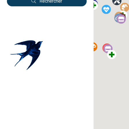
Rechercher
Mentions légales / RGPD
Propulsé par ambition-web.com
Ouest