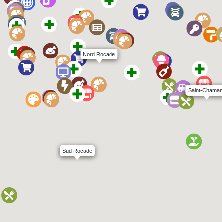
Nord Rocade
Saint-Chama
Sud Rocade